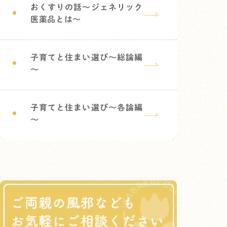
おくすりの話～ジェネリック
医薬品とは～
子育てと住まい選び～総論編
～
子育てと住まい選び～各論編
～