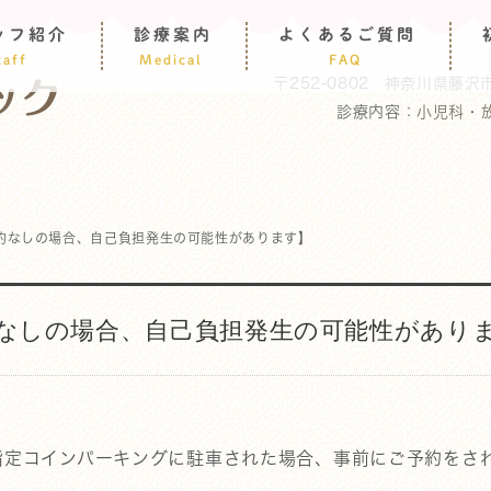
ッフ紹介
診療案内
よくあるご質問
taff
Medical
FAQ
〒252-0802
神奈川県藤沢市
診療内容：
小児科・
約なしの場合、自己負担発生の可能性があります】
なしの場合、自己負担発生の可能性があり
ク指定コインパーキングに駐車された場合、事前にご予約をさ