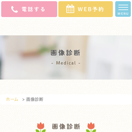
電話する
WEB予約
MENU
ホ
クリニッ
スタッ
診療
よくある
初診の
アク
求人
ー
ク案内
フ紹介
案内
ご質問
方へ
セス
募集
ム
画像診断
Medical
ホーム
> 画像診断
画像診断