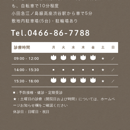
も、自転車で10分程度
小田急江ノ島線高座渋谷駅から車で5分
敷地内駐車場(5台)・駐輪場あり
Tel.0466-86-7788
診療時間
月
火
水
木
金
土
日
09:00 - 12:00
★
／
14:00 - 15:30
■
■
■
■
■
★
／
15:30 - 18:00
★
／
■
：予防接種・健診・定期受診
★
：土曜日の診療（開院日および時間）については、ホームペ
ージお知らせ欄をご確認ください
休診日：
日曜日・祝日