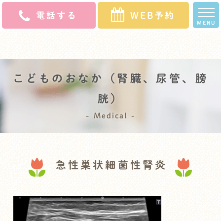
電話する
WEB予約
MENU
ホ
クリニッ
スタッ
診療
よくある
初診の
アク
求人
ー
ク案内
フ紹介
案内
ご質問
方へ
セス
募集
ム
こどものおなか（腎臓、尿管、膀
胱）
Medical
急性巣状細菌性腎炎