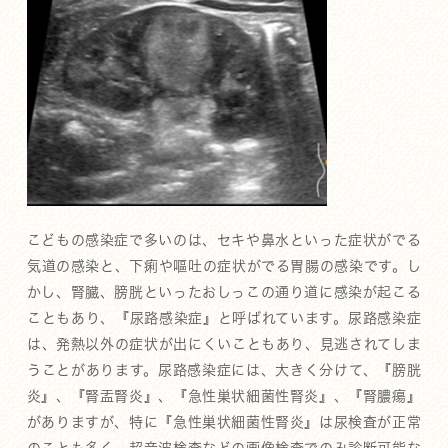
こどもの感染症で多いのは、セキや鼻水といった症状がでる
気道の感染と、下痢や嘔吐の症状がでる胃腸の感染です。し
かし、腎臓、膀胱といったおしっこの通り道に感染が起こる
こともあり、『尿路感染症』と呼ばれています。尿路感染症
は、発熱以外の症状が出にくいこともあり、見逃されてしま
うことがあります。尿路感染症には、大きく分けて、『膀胱
炎』、『腎盂腎炎』、『急性巣状細菌性腎炎』、『腎膿瘍』
がありますが、特に『急性巣状細菌性腎炎』は尿検査が正常