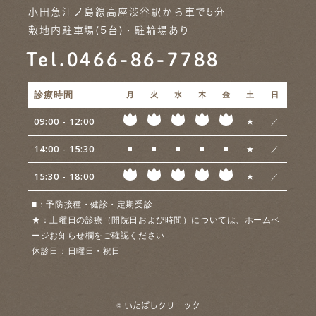
小田急江ノ島線高座渋谷駅から車で5分
敷地内駐車場(5台)・駐輪場あり
Tel.0466-86-7788
診療時間
月
火
水
木
金
土
日
09:00 - 12:00
★
／
14:00 - 15:30
■
■
■
■
■
★
／
15:30 - 18:00
★
／
■
：予防接種・健診・定期受診
★
：土曜日の診療（開院日および時間）については、ホームペ
ージお知らせ欄をご確認ください
休診日：
日曜日・祝日
© いたばしクリニック