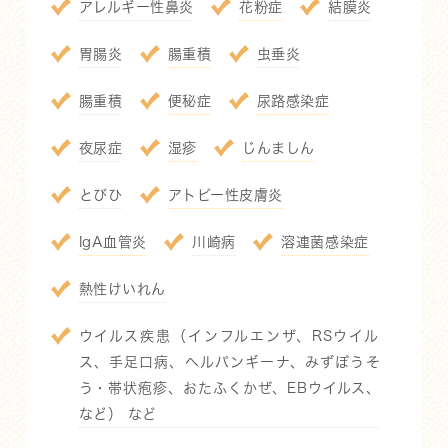
アレルギー性鼻炎
花粉症
結膜炎
胃腸炎
腸重積
虫垂炎
腸重積
便秘症
尿路感染症
夜尿症
湿疹
じんましん
とびひ
アトピー性皮膚炎
IgA血管炎
川崎病
溶連菌感染症
熱性けいれん
ウイルス疾患（インフルエンザ、RSウイル
ス、手足口病、ヘルパンギーナ、みずぼうそ
う・帯状疱疹、おたふくかぜ、EBウイルス、
など） など