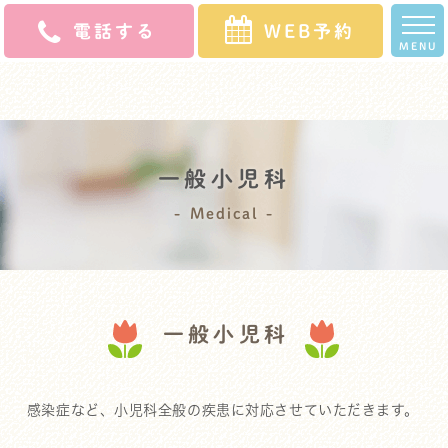
電話する
WEB予約
MENU
ホ
クリニッ
スタッ
診療
よくある
初診の
アク
求人
ー
ク案内
フ紹介
案内
ご質問
方へ
セス
募集
ム
一般小児科
Medical
一般小児科
感染症など、小児科全般の疾患に対応させていただきます。