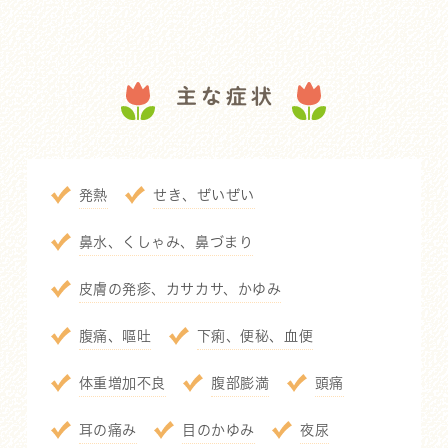
主な症状
発熱
せき、ぜいぜい
鼻水、くしゃみ、鼻づまり
皮膚の発疹、カサカサ、かゆみ
腹痛、嘔吐
下痢、便秘、血便
体重増加不良
腹部膨満
頭痛
耳の痛み
目のかゆみ
夜尿