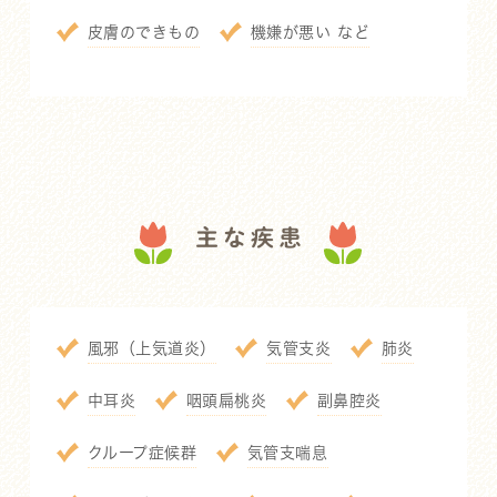
皮膚のできもの
機嫌が悪い など
主な疾患
風邪（上気道炎）
気管支炎
肺炎
中耳炎
咽頭扁桃炎
副鼻腔炎
クループ症候群
気管支喘息