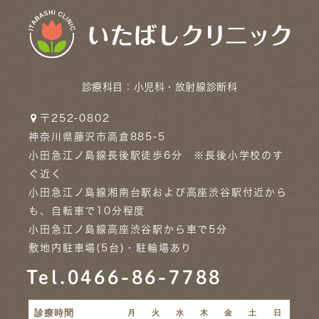
診療科目：
小児科・放射線診断科
〒252-0802
神奈川県藤沢市高倉885-5
小田急江ノ島線長後駅徒歩6分 ※長後小学校のす
ぐ近く
小田急江ノ島線湘南台駅および高座渋谷駅付近から
も、自転車で10分程度
小田急江ノ島線高座渋谷駅から車で5分
敷地内駐車場(5台)・駐輪場あり
Tel.0466-86-7788
診療時間
月
火
水
木
金
土
日