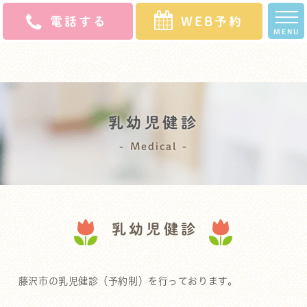
電話する
WEB予約
MENU
ホ
クリニッ
スタッ
診療
よくある
初診の
アク
求人
ー
ク案内
フ紹介
案内
ご質問
方へ
セス
募集
ム
乳幼児健診
Medical
乳幼児健診
藤沢市の乳児健診（予約制）を行っております。