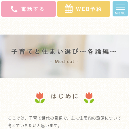
電話する
WEB予約
MENU
ホ
クリニッ
スタッ
診療
よくある
初診の
アク
求人
ー
ク案内
フ紹介
案内
ご質問
方へ
セス
募集
ム
子育てと住まい選び～各論編～
Medical
はじめに
ここでは、子育て世代の目線で、主に住居内の設備について
考えていきたいと思います。