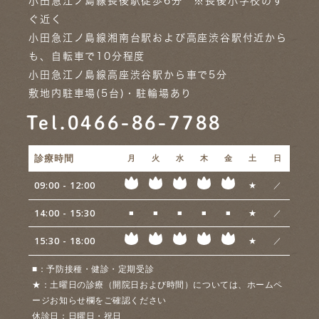
小田急江ノ島線長後駅徒歩6分 ※長後小学校のす
ぐ近く
小田急江ノ島線湘南台駅および高座渋谷駅付近から
も、自転車で10分程度
小田急江ノ島線高座渋谷駅から車で5分
敷地内駐車場(5台)・駐輪場あり
Tel.0466-86-7788
診療時間
月
火
水
木
金
土
日
09:00 - 12:00
★
／
14:00 - 15:30
■
■
■
■
■
★
／
15:30 - 18:00
★
／
■
：予防接種・健診・定期受診
★
：土曜日の診療（開院日および時間）については、ホームペ
ージお知らせ欄をご確認ください
休診日：
日曜日・祝日